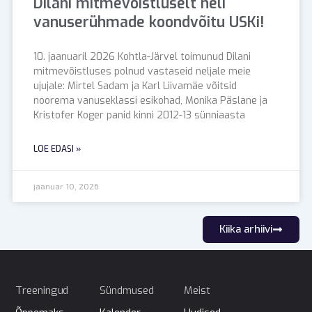
Dilani mitmevõistluselt neli
vanuserühmade koondvõitu USKi!
10. jaanuaril 2026 Kohtla-Järvel toimunud Dilani
mitmevõistluses polnud vastaseid neljale meie
ujujale: Mirtel Sadam ja Karl Liivamäe võitsid
noorema vanuseklassi esikohad, Monika Päslane ja
Kristofer Koger panid kinni 2012-13 sünniaasta
LOE EDASI »
jaanuar 10, 2026
Kiika arhiivi
Treeningud
Sündmused
Meist