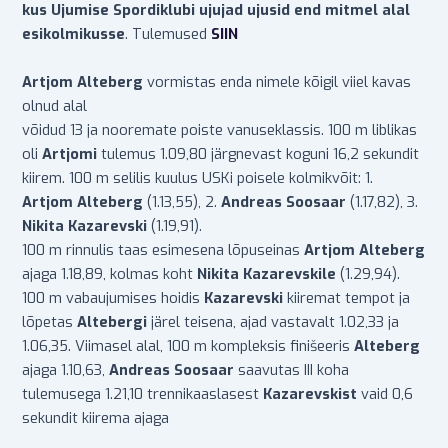
kus Ujumise Spordiklubi ujujad ujusid end mitmel alal
esikolmikusse
. Tulemused
SIIN
Artjom Alteberg
vormistas enda nimele kõigil viiel kavas
olnud alal
võidud 13 ja nooremate poiste vanuseklassis. 100 m liblikas
oli
Artjomi
tulemus 1.09,80 järgnevast koguni 16,2 sekundit
kiirem. 100 m selilis kuulus USKi poisele kolmikvõit: 1.
Artjom Alteberg
(1.13,55), 2.
Andreas Soosaar
(1.17,82), 3.
Nikita Kazarevski
(1.19,91).
100 m rinnulis taas esimesena lõpuseinas
Artjom Alteberg
ajaga 1.18,89, kolmas koht
Nikita Kazarevskile
(1.29,94).
100 m vabaujumises hoidis
Kazarevski
kiiremat tempot ja
lõpetas
Altebergi
järel teisena, ajad vastavalt 1.02,33 ja
1.06,35. Viimasel alal, 100 m kompleksis finišeeris
Alteberg
ajaga 1.10,63,
Andreas Soosaar
saavutas III koha
tulemusega 1.21,10 trennikaaslasest
Kazarevskist
vaid 0,6
sekundit kiirema ajaga