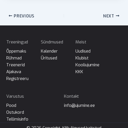
PREVIOUS
NEXT
Treeningud
Sündmused
Meist
Õppemaks
Kalender
Uudised
Rühmad
Üritused
Klubist
Treenerid
Kooliujumine
Ajakava
KKK
Registreeru
Varustus
Kontakt
Pood
info@ujumine.ee
Ostukord
Tellimisinfo