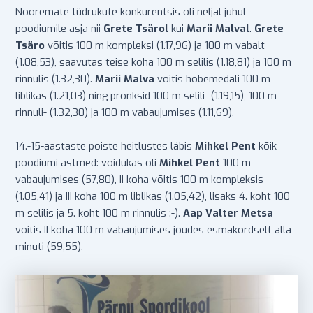
Nooremate tüdrukute konkurentsis oli neljal juhul
poodiumile asja nii
Grete Tsärol
kui
Marii Malval
.
Grete
Tsäro
võitis 100 m kompleksi (1.17,96) ja 100 m vabalt
(1.08,53), saavutas teise koha 100 m selilis (1.18,81) ja 100 m
rinnulis (1.32,30).
Marii Malva
võitis hõbemedali 100 m
liblikas (1.21,03) ning pronksid 100 m selili- (1.19,15), 100 m
rinnuli- (1.32,30) ja 100 m vabaujumises (1.11,69).
14.-15-aastaste poiste heitlustes läbis
Mihkel Pent
kõik
poodiumi astmed: võidukas oli
Mihkel Pent
100 m
vabaujumises (57,80), II koha võitis 100 m kompleksis
(1.05,41) ja III koha 100 m liblikas (1.05,42), lisaks 4. koht 100
m selilis ja 5. koht 100 m rinnulis :-).
Aap Valter Metsa
võitis II koha 100 m vabaujumises jõudes esmakordselt alla
minuti (59,55).