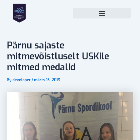
Skip
Post
to
navigation
content
Pärnu sajaste
mitmevõistluselt USKile
mitmed medalid
By
developer
/
märts 16, 2019