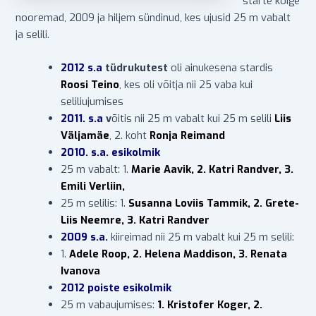
starte kõige
nooremad, 2009 ja hiljem sündinud, kes ujusid 25 m vabalt
ja selili.
2012 s.a
tüdrukutest
oli ainukesena stardis
Roosi Teino
, kes oli võitja nii 25 vaba kui
seliliujumises
2011. s.a
v
õitis nii 25 m vabalt kui 25 m selili
Liis
Väljamäe
, 2. koht
Ronja Reimand
2010. s.a. esikolmik
25 m vabalt: 1.
Marie Aavik, 2. Katri Randver, 3.
Emili Verliin,
25 m selilis: 1.
Susanna Loviis Tammik, 2. Grete-
Liis Neemre, 3. Katri Randver
2009 s.a.
kiireimad nii 25 m vabalt kui 25 m selili:
1.
Adele Roop, 2. Helena Maddison, 3. Renata
Ivanova
2012 poiste esikolmik
25 m vabaujumises:
1. Kristofer Koger, 2.