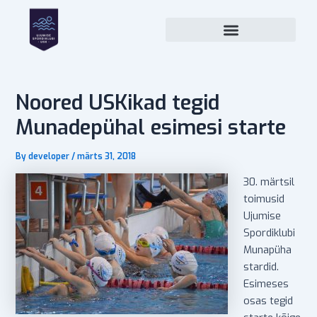
Skip
Post
to
navigation
content
Noored USKikad tegid
Munadepühal esimesi starte
By
developer
/
märts 31, 2018
30. märtsil
toimusid
Ujumise
Spordiklubi
Munapüha
stardid.
Esimeses
osas tegid