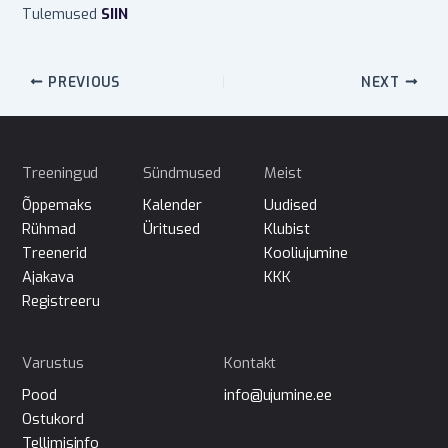
Tulemused
SIIN
PREVIOUS
NEXT
Treeningud
Sündmused
Meist
Õppemaks
Kalender
Uudised
Rühmad
Üritused
Klubist
Treenerid
Kooliujumine
Ajakava
KKK
Registreeru
Varustus
Kontakt
Pood
info@ujumine.ee
Ostukord
Tellimisinfo