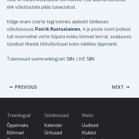
ehk võistlustele pääs lunastatud.
Kõige enam starte tegi kolmes ajaliselt lühikeses
võistlusosas
Patrik Ruotsalainen,
4 ja poole tunni jooksul
tuli noormehel vette hüpata kokku kümnel korral, sealjuures
sündisid tihedal töövõistlusel kolm isiklikku tippmarki.
Tulemused swimranking.net
SIIN
, LIVE
SIIN
PREVIOUS
NEXT
Treeningud
Sündmused
Meist
Õppemaks
Kalender
Uudised
Rühmad
Üritused
Klubist