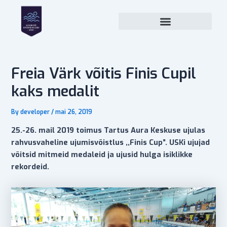
Skip
Post
to
navigation
content
Freia Värk võitis Finis Cupil
kaks medalit
By
developer
/
mai 26, 2019
25.-26. mail 2019 toimus Tartus Aura Keskuse ujulas
rahvusvaheline ujumisvõistlus ,,Finis Cup”. USKi ujujad
võitsid mitmeid medaleid ja ujusid hulga isiklikke
rekordeid.