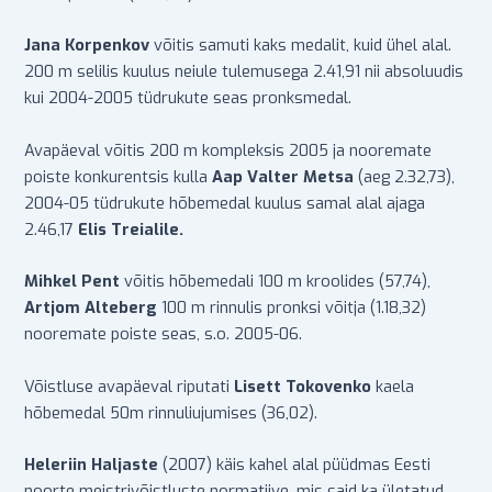
Jana Korpenkov
võitis samuti kaks medalit, kuid ühel alal.
200 m selilis kuulus neiule tulemusega 2.41,91 nii absoluudis
kui 2004-2005 tüdrukute seas pronksmedal.
Avapäeval võitis 200 m kompleksis 2005 ja nooremate
poiste konkurentsis kulla
Aap Valter Metsa
(aeg 2.32,73),
2004-05 tüdrukute hõbemedal kuulus samal alal ajaga
2.46,17
Elis Treialile.
Mihkel Pent
võitis hõbemedali 100 m kroolides (57,74),
Artjom Alteberg
100 m rinnulis pronksi võitja (1.18,32)
nooremate poiste seas, s.o. 2005-06.
Võistluse avapäeval riputati
Lisett Tokovenko
kaela
hõbemedal 50m rinnuliujumises (36,02).
Heleriin Haljaste
(2007) käis kahel alal püüdmas Eesti
noorte meistrivõistluste normatiive, mis said ka ületatud,