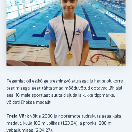
Tegemist oli eelkõige treeningvõistlusega ja hetke olukorra
testimisega, sest tähtsamad mõõduvõtud ootavad lähiajal
ees. 16 meie sportlast suutsid ujuda isiklikke tippmarke,
võideti üheksa medalit.
Freia Värk
võitis 2006 ja nooremate tüdrukute seas kaks
medalit, kulla 100 m liblikas (1.23,84) ja pronksi 200 m
vabaujumises (2.34,27).