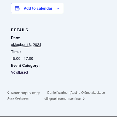
Add to calendar
DETAILS
Date:
oktoober 16, 2024
Time:
15:00 - 17:00
Event Category:
Võistlused
Daniel Wartner (Austria Olümpiakeskuse
Noortesarja IV etapp
Aura Keskuses
eliitgrupi treener) seminar