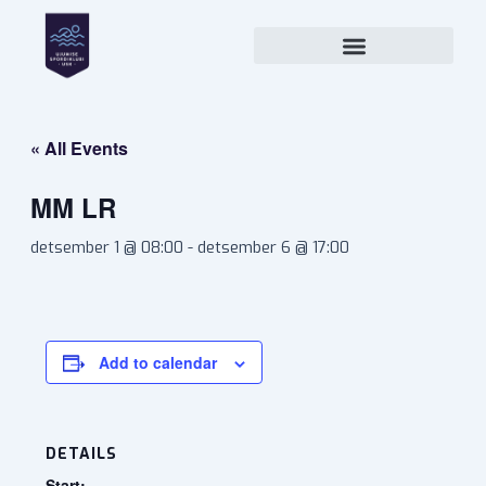
Skip
to
content
« All Events
MM LR
detsember 1 @ 08:00
-
detsember 6 @ 17:00
Add to calendar
DETAILS
Start: