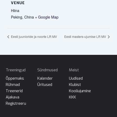
VENUE
Hiina
Peking
,
China
+ Google Map
Eesti juunioride ja noorte LR MV
Eesti masters-ujumise LR MV
Treeningud
Sündmused
Meist
Õppemaks
Kalender
Uudised
Rühmad
Üritused
Klubist
Treenerid
Kooliujumine
Ajakava
KKK
Registreeru