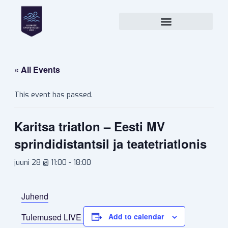
Skip
to
content
« All Events
This event has passed.
Karitsa triatlon – Eesti MV
sprindidistantsil ja teatetriatlonis
juuni 28 @ 11:00
-
18:00
Juhend
Tulemused LIVE
Add to calendar