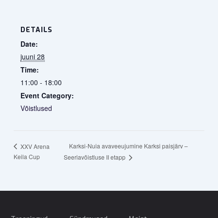
DETAILS
Date:
juuni 28
Time:
11:00 - 18:00
Event Category:
Võistlused
Karksi-Nuia avaveeujumine Karksi paisjärv –
XXV Arena
Keila Cup
Seeriavõistluse II etapp