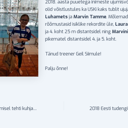
2018. aasta puuetega inimeste ujumisvõ
olid võistlustules ka USKi kaks tublit ujuj
Luhamets
ja
Marvin Tamme
. Mõlemad
rõõmustasid isiklike rekordite üle,
Laura
ja 4. koht 25 m distantsidel ning
Marvini
pikematel distantsidel 4. ja 5. koht.
Tänud treener Geil Siimule!
Palju õnne!
Paide pikamaaujumisel tehti kuhjaga häid starte