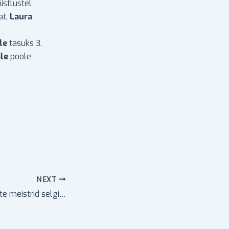
istlustel
at,
Laura
le
tasuks 3.
le
poole
NEXT
2018 Eesti tudengite meistrid selgitatud