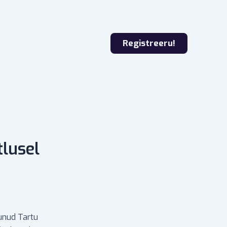
Registreeru!
tlusel
unud Tartu