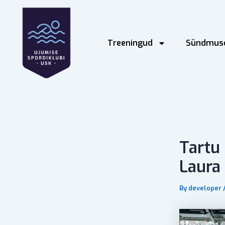
Skip
Post
to
navigation
content
Treeningud
Sündmus
Tartu
Laura
By
developer